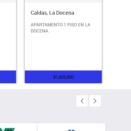
Caldas, La Docena
Calda
APARTAMENTO 1 PISO EN LA
APART
DOCENA.
SABAO
CON P
DIAGO
$1,605,000