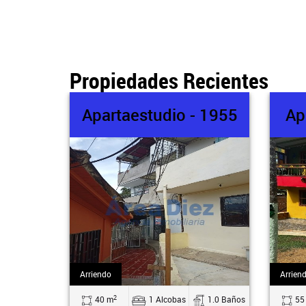
Propiedades Recientes
Apartaestudio - 1955
Ap
Arriendo
Arrien
2
40 m
1 Alcobas
1.0 Baños
55