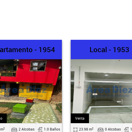
artamento - 1954
Local - 1953
do
Venta
2
2
 m
2 Alcobas
1.0 Baños
23.98 m
0 Alcobas