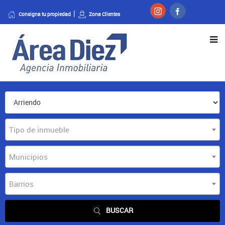
Consigna tu propiedad
Zona Clientes
Tipo de inmueble
Municipios
Barrios
BUSCAR