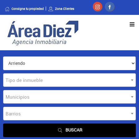
Consigna tu propiedad
Zona Clientes
Tipo de inmueble
Municipios
Barrios
BUSCAR