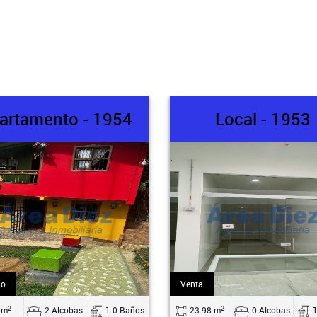
artamento - 1954
Local - 1953
do
Venta
2
2
 m
2 Alcobas
1.0 Baños
23.98 m
0 Alcobas