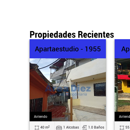
Propiedades Recientes
Apartaestudio - 1955
Ap
Arriendo
Arrien
2
40 m
1 Alcobas
1.0 Baños
55