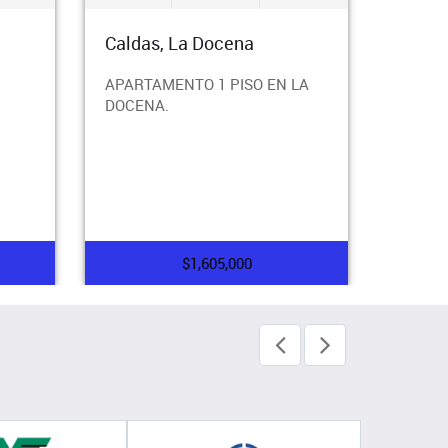
Caldas, La Docena
Calda
APARTAMENTO 1 PISO EN LA
APART
DOCENA.
SABAO
CON P
DIAGO
$1,605,000